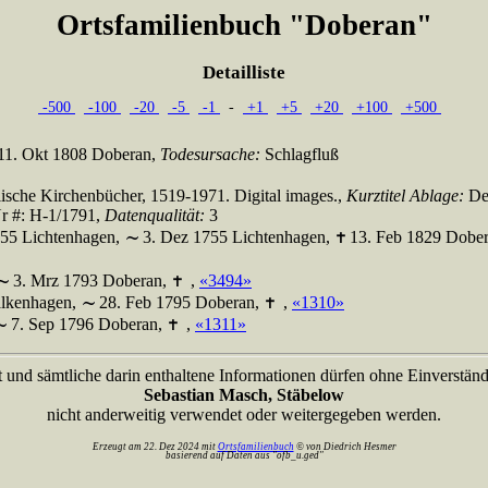
Ortsfamilienbuch "Doberan"
Detailliste
-500
-100
-20
-5
-1
-
+1
+5
+20
+100
+500
11. Okt 1808 Doberan,
Todesursache:
Schlagfluß
ische Kirchenbücher, 1519-1971. Digital images.,
Kurztitel Ablage:
De
Nr #: H-1/1791,
Datenqualität:
3
55 Lichtenhagen,
3. Dez 1755 Lichtenhagen,
13. Feb 1829 Dobe
3. Mrz 1793 Doberan,
,
«3494»
alkenhagen,
28. Feb 1795 Doberan,
,
«1310»
7. Sep 1796 Doberan,
,
«1311»
t und sämtliche darin enthaltene Informationen dürfen ohne Einverständ
Sebastian Masch, Stäbelow
nicht anderweitig verwendet oder weitergegeben werden.
Erzeugt am 22. Dez 2024 mit
Ortsfamilienbuch
© von Diedrich Hesmer
basierend auf Daten aus "ofb_u.ged"