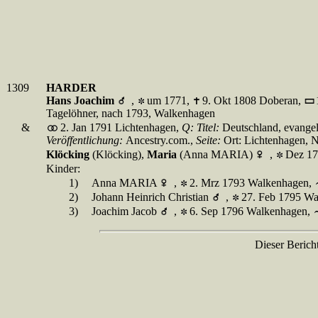
1309
HARDER
Hans Joachim
,
um 1771,
9. Okt 1808 Doberan,
Tagelöhner, nach 1793, Walkenhagen
&
2. Jan 1791 Lichtenhagen,
Q:
Titel:
Deutschland, evangel
Veröffentlichung:
Ancestry.com.,
Seite:
Ort: Lichtenhagen, 
Klöcking
(Klöcking),
Maria
(Anna MARIA)
,
Dez 17
Kinder:
1)
Anna MARIA
,
2. Mrz 1793 Walkenhagen,
2)
Johann Heinrich Christian
,
27. Feb 1795 W
3)
Joachim Jacob
,
6. Sep 1796 Walkenhagen,
Dieser Berich