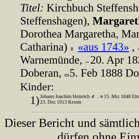
Titel:
Kirchbuch Steffens
Steffenshagen),
Margaret
Dorothea Margaretha, Mar
Catharina)
«aus 1743»
,
Warnemünde,
20. Apr 1
Doberan,
5. Feb 1888 Do
Kinder:
Johann Joachim Heinrich
,
15. Mrz 1848 Elm
1)
23. Dez 1913 Kessin
Dieser Bericht und sämtlic
dürfen ohne Ein