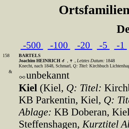
Ortsfamilie
De
-500
-100
-20
-5
-1
158
BARTELS
Joachim HEINRICH
,
,
Letztes Datum:
1848
Knecht, nach 1848, Schmarl,
Q:
Titel:
Kirchbuch Lichtenha
&
unbekannt
Kiel
(Kiel,
Q:
Titel:
Kirch
KB Parkentin, Kiel,
Q:
Ti
Ablage:
KB Doberan, Kie
Steffenshagen,
Kurztitel 