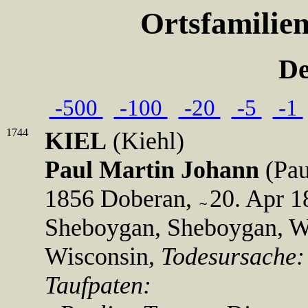
Ortsfamilie
De
-500
-100
-20
-5
-1
1744
KIEL
(Kiehl)
Paul Martin Johann
(Pau
1856 Doberan,
20. Apr 
Sheboygan, Sheboygan, W
Wisconsin,
Todesursache
Taufpaten: