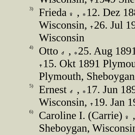
3)
Frieda
,
12. Dez 18
Wisconsin,
26. Jul 
Wisconsin
4)
Otto
,
25. Aug 189
15. Okt 1891 Plymou
Plymouth, Sheboygan
5)
Ernest
,
17. Jun 18
Wisconsin,
19. Jan 
6)
Caroline I. (Carrie)
Sheboygan, Wisconsi