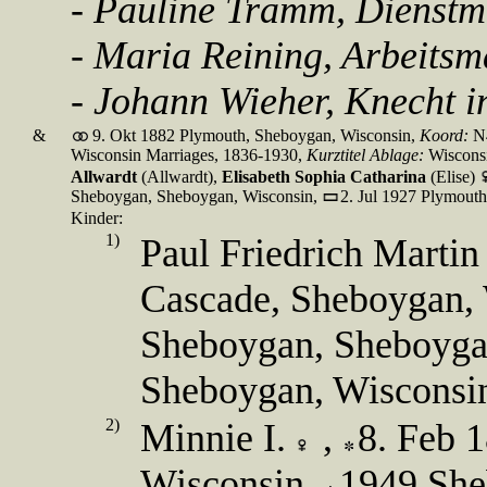
- Pauline Tramm, Dienst
- Maria Reining, Arbeits
- Johann Wieher, Knecht i
&
9. Okt 1882 Plymouth, Sheboygan, Wisconsin,
Koord:
N
Wisconsin Marriages, 1836-1930,
Kurztitel Ablage:
Wiscons
Allwardt
(Allwardt),
Elisabeth Sophia Catharina
(Elise)
Sheboygan, Sheboygan, Wisconsin,
2. Jul 1927 Plymout
Kinder:
1)
Paul Friedrich Martin
Cascade, Sheboygan,
Sheboygan, Sheboyga
Sheboygan, Wisconsi
2)
Minnie I.
,
8. Feb 
Wisconsin,
1949 She