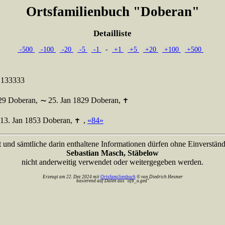
Ortsfamilienbuch "Doberan"
Detailliste
-500
-100
-20
-5
-1
-
+1
+5
+20
+100
+500
,133333
829 Doberan,
25. Jan 1829 Doberan,
13. Jan 1853 Doberan,
,
«84»
t und sämtliche darin enthaltene Informationen dürfen ohne Einverständ
Sebastian Masch, Stäbelow
nicht anderweitig verwendet oder weitergegeben werden.
Erzeugt am 22. Dez 2024 mit
Ortsfamilienbuch
© von Diedrich Hesmer
basierend auf Daten aus "ofb_u.ged"