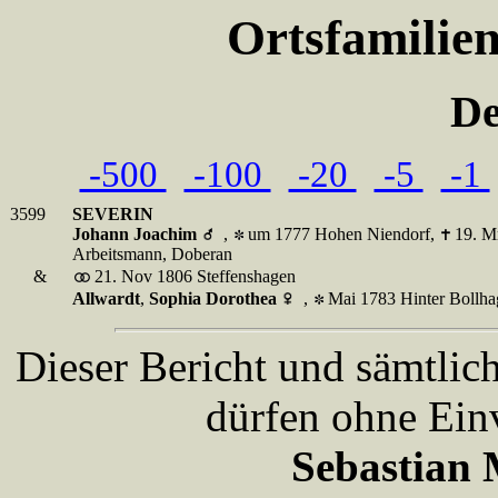
Ortsfamilie
De
-500
-100
-20
-5
-1
3599
SEVERIN
Johann Joachim
,
um 1777 Hohen Niendorf,
19. M
Arbeitsmann, Doberan
&
21. Nov 1806 Steffenshagen
Allwardt
,
Sophia Dorothea
,
Mai 1783 Hinter Bollh
Dieser Bericht und sämtlic
dürfen ohne Ein
Sebastian 