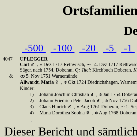
Ortsfamilie
De
-500
-100
-20
-5
-1
4047
UPLEGGER
Carl
,
Dez 1717 Rethwisch,
14. Dez 1717 Rethwis
Säger, nach 1754, Doberan,
Q:
Titel:
Kirchbuch Doberan,
K
&
5. Nov 1751 Warnemünde
Allwardt
,
Maria
,
Okt 1724 Diedrichshagen, Warne
Kinder:
1)
Johann Joachim Christian
,
Jan 1754 Dobera
2)
Johann Friedrich Peter Jacob
,
Nov 1756 Do
3)
Claus Hinrich
,
Aug 1761 Doberan,
1. Se
4)
Maria Dorothea Sophia
,
Aug 1768 Doberan
Dieser Bericht und sämtlic