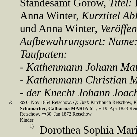
Standesamt Gorow,
Titel:
Anna Winter,
Kurztitel A
und Anna Winter,
Veröffe
Aufbewahrungsort:
Name
Taufpaten:
- Kathenmann Johann Mat
- Kathenmann Christian 
- der Knecht Johann Joac
&
6. Nov 1854 Retschow,
Q:
Titel:
Kirchbuch Retschow,
K
Schumacher
,
Catharina MARIA
,
19. Apr 1823 Rei
Retschow,
30. Jan 1872 Retschow
Kinder:
1)
Dorothea Sophia Mar