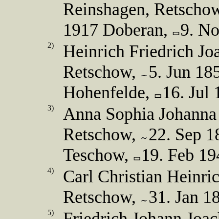
Reinshagen, Retscho
1917 Doberan,
9. N
2)
Heinrich Friedrich J
Retschow,
5. Jun 18
Hohenfelde,
16. Jul
3)
Anna Sophia Johann
Retschow,
22. Sep 
Teschow,
19. Feb 1
4)
Carl Christian Heinri
Retschow,
31. Jan 1
5)
Friedrich Johann Joa