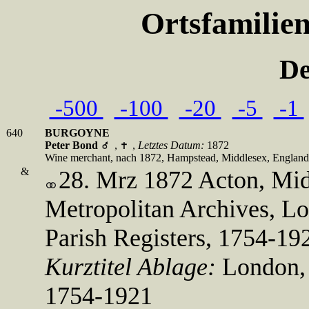
Ortsfamilie
De
-500
-100
-20
-5
-1
640
BURGOYNE
Peter Bond
,
,
Letztes Datum:
1872
Wine merchant, nach 1872, Hampstead, Middlesex, Englan
&
28. Mrz 1872 Acton, Mi
Metropolitan Archives, L
Parish Registers, 1754-192
Kurztitel Ablage:
London,
1754-1921