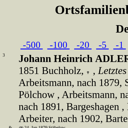
Ortsfamilien
De
-500
-100
-20
-5
-1
3
Johann Heinrich
ADLE
1851 Buchholz,
,
Letzte
Arbeitsmann, nach 1879, S
Pölchow , Arbeitsmann, na
nach 1891, Bargeshagen , 
Arbeiter, nach 1902, Bart
&
24. Jan 1879 Stäbelow