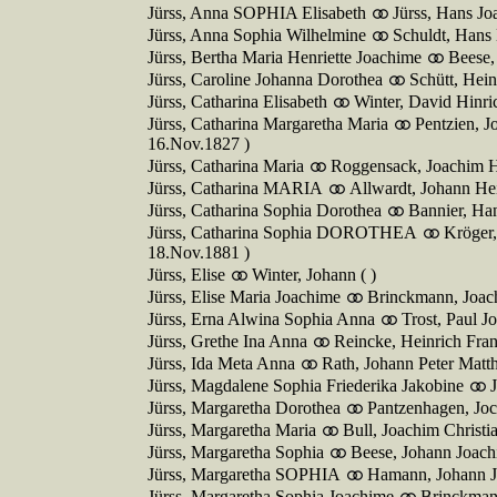
Jürss, Anna SOPHIA Elisabeth
Jürss, Hans J
Jürss, Anna Sophia Wilhelmine
Schuldt, Hans 
Jürss, Bertha Maria Henriette Joachime
Beese,
Jürss, Caroline Johanna Dorothea
Schütt, Hein
Jürss, Catharina Elisabeth
Winter, David Hinri
Jürss, Catharina Margaretha Maria
Pentzien, J
16.Nov.1827 )
Jürss, Catharina Maria
Roggensack, Joachim He
Jürss, Catharina MARIA
Allwardt, Johann Hei
Jürss, Catharina Sophia Dorothea
Bannier, Ha
Jürss, Catharina Sophia DOROTHEA
Kröger
18.Nov.1881 )
Jürss, Elise
Winter, Johann ( )
Jürss, Elise Maria Joachime
Brinckmann, Joach
Jürss, Erna Alwina Sophia Anna
Trost, Paul J
Jürss, Grethe Ina Anna
Reincke, Heinrich Fran
Jürss, Ida Meta Anna
Rath, Johann Peter Matth
Jürss, Magdalene Sophia Friederika Jakobine
Jürss, Margaretha Dorothea
Pantzenhagen, Joc
Jürss, Margaretha Maria
Bull, Joachim Christi
Jürss, Margaretha Sophia
Beese, Johann Joachi
Jürss, Margaretha SOPHIA
Hamann, Johann Jo
Jürss, Margaretha Sophia Joachime
Brinckmann