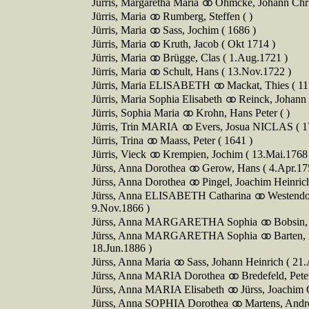
Jürris, Margaretha Maria
Öhmcke, Johann Chri
Jürris, Maria
Rumberg, Steffen ( )
Jürris, Maria
Sass, Jochim ( 1686 )
Jürris, Maria
Kruth, Jacob ( Okt 1714 )
Jürris, Maria
Brügge, Clas ( 1.Aug.1721 )
Jürris, Maria
Schult, Hans ( 13.Nov.1722 )
Jürris, Maria ELISABETH
Mackat, Thies ( 1
Jürris, Maria Sophia Elisabeth
Reinck, Johann
Jürris, Sophia Maria
Krohn, Hans Peter ( )
Jürris, Trin MARIA
Evers, Josua NICLAS ( 1
Jürris, Trina
Maass, Peter ( 1641 )
Jürris, Vieck
Krempien, Jochim ( 13.Mai.1768
Jürss, Anna Dorothea
Gerow, Hans ( 4.Apr.17
Jürss, Anna Dorothea
Pingel, Joachim Heinric
Jürss, Anna ELISABETH Catharina
Westendo
9.Nov.1866 )
Jürss, Anna MARGARETHA Sophia
Bobsin
Jürss, Anna MARGARETHA Sophia
Barten
18.Jun.1886 )
Jürss, Anna Maria
Sass, Johann Heinrich ( 21
Jürss, Anna MARIA Dorothea
Bredefeld, Pet
Jürss, Anna MARIA Elisabeth
Jürss, Joachim 
Jürss, Anna SOPHIA Dorothea
Martens, Andre