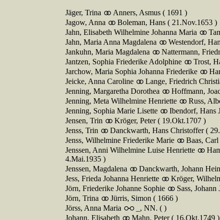
Jäger, Trina
Anners, Asmus ( 1691 )
Jagow, Anna
Boleman, Hans ( 21.Nov.1653 )
Jahn, Elisabeth Wilhelmine Johanna Maria
Tam
Jahn, Maria Anna Magdalena
Westendorf, Han
Jankuhn, Maria Magdalena
Nattermann, Fried
Jantzen, Sophia Friederike Adolphine
Trost, H
Jarchow, Maria Sophia Johanna Friederike
Ham
Jeicke, Anna Caroline
Lange, Friedrich Christ
Jenning, Margaretha Dorothea
Hoffmann, Joac
Jenning, Meta Wilhelmine Henriette
Russ, Alb
Jenning, Sophia Marie Lisette
Ibendorf, Hans
Jensen, Trin
Kröger, Peter ( 19.Okt.1707 )
Jenss, Trin
Danckwarth, Hans Christoffer ( 29
Jenss, Wilhelmine Friederike Marie
Baas, Carl
Jenssen, Anni Wilhelmine Luise Henriette
Hama
4.Mai.1935 )
Jenssen, Magdalena
Danckwarth, Johann Heinr
Jess, Frieda Johanna Henriette
Kröger, Wilhelm
Jörn, Friederike Johanne Sophie
Sass, Johann 
Jörn, Trina
Jürris, Simon ( 1666 )
Jörss, Anna Maria
_, NN. ( )
Johann, Elisabeth
Mahn, Peter ( 16.Okt.1749 )