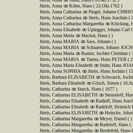
Jürris, Anna
Köhn, Hans ( 22.Okt.1762 )
Jürris, Anna Catharina
Pingel, Johann CHRIS
Jürris, Anna Catharina
Jürris, Hans Joachim (
Jürris, Anna Catharina Margaretha
Klöcking, 
Jürris, Anna Elisabeth
Uplegger, Johann Carl C
Jürris, Anna Maria
Mackat, Hans ( )
Jürris, Anna MARIA
Sass, Johann ( )
Jürris, Anna MARIA
Schaaren, Johann JOCH
Jürris, Anna Maria
Ramm, Jochim Christian ( 
Jürris, Anna MARIA
Tamss, Hans PETER ( 2
Jürris, Anna Maria Elisabeth
Stuhr, Hans JOA
Jürris, Anna SOPHIA
Jürris, Hans Jochim ( 1
Jürris, Barbara ELISABETH
Schwarck, Jochi
Jürris, Barbara Elisabeth
Gösch, Simon ( 16.Ju
Jürris, Catharina
Starck, Hans ( 1677 )
Jürris, Catharina ELISABETH
Steussloff, H
Jürris, Catharina Elisabeth
Radloff, Hans Joac
Jürris, Catharina Elisabeth
Radeloff, Heinrich 
Jürris, Catharina ELISABETH
Heincke, Johan
Jürris, Catharina Margaretha
Meyer, Daniel ( )
Jürris, Catharina Margaretha
Radeloff, Hans ( 
Jürris, Catharina Margaretha
Bredefeld, Hans 