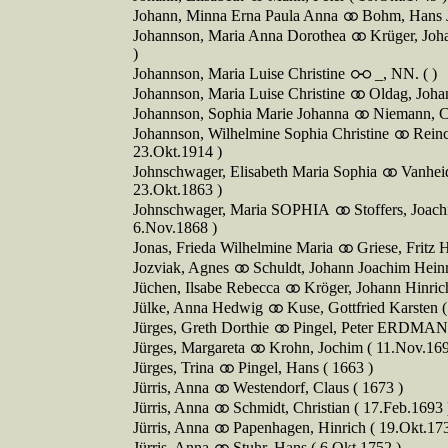
Johann, Minna Erna Paula Anna
Bohm, Hans J
Johannson, Maria Anna Dorothea
Krüger, Joh
)
Johannson, Maria Luise Christine
_, NN. ( )
Johannson, Maria Luise Christine
Oldag, Johan
Johannson, Sophia Marie Johanna
Niemann, C
Johannson, Wilhelmine Sophia Christine
Reinc
23.Okt.1914 )
Johnschwager, Elisabeth Maria Sophia
Vanheid
23.Okt.1863 )
Johnschwager, Maria SOPHIA
Stoffers, Joa
6.Nov.1868 )
Jonas, Frieda Wilhelmine Maria
Griese, Fritz 
Jozviak, Agnes
Schuldt, Johann Joachim Heinr
Jüchen, Ilsabe Rebecca
Kröger, Johann Hinric
Jülke, Anna Hedwig
Kuse, Gottfried Karsten 
Jürges, Greth Dorthie
Pingel, Peter ERDMANN
Jürges, Margareta
Krohn, Jochim ( 11.Nov.169
Jürges, Trina
Pingel, Hans ( 1663 )
Jürris, Anna
Westendorf, Claus ( 1673 )
Jürris, Anna
Schmidt, Christian ( 17.Feb.1693 
Jürris, Anna
Papenhagen, Hinrich ( 19.Okt.173
Jürris, Anna
Stuhr, Hans ( 6.Okt.1752 )