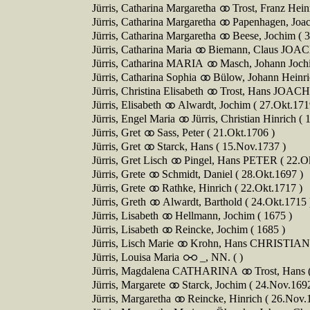
Jürris, Catharina Margaretha
Trost, Franz Hein
Jürris, Catharina Margaretha
Papenhagen, Joac
Jürris, Catharina Margaretha
Beese, Jochim ( 
Jürris, Catharina Maria
Biemann, Claus JOAC
Jürris, Catharina MARIA
Masch, Johann Joch
Jürris, Catharina Sophia
Bülow, Johann Heinri
Jürris, Christina Elisabeth
Trost, Hans JOACH
Jürris, Elisabeth
Alwardt, Jochim ( 27.Okt.171
Jürris, Engel Maria
Jürris, Christian Hinrich (
Jürris, Gret
Sass, Peter ( 21.Okt.1706 )
Jürris, Gret
Starck, Hans ( 15.Nov.1737 )
Jürris, Gret Lisch
Pingel, Hans PETER ( 22.Ok
Jürris, Grete
Schmidt, Daniel ( 28.Okt.1697 )
Jürris, Grete
Rathke, Hinrich ( 22.Okt.1717 )
Jürris, Greth
Alwardt, Barthold ( 24.Okt.1715 
Jürris, Lisabeth
Hellmann, Jochim ( 1675 )
Jürris, Lisabeth
Reincke, Jochim ( 1685 )
Jürris, Lisch Marie
Krohn, Hans CHRISTIAN (
Jürris, Louisa Maria
_, NN. ( )
Jürris, Magdalena CATHARINA
Trost, Hans 
Jürris, Margarete
Starck, Jochim ( 24.Nov.1692
Jürris, Margaretha
Reincke, Hinrich ( 26.Nov.