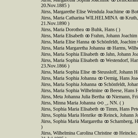
20.Nov.1885 )
Jürss, Margarethe Elise Wendula Joachime
Bot
Jürss, Maria Catharina WILHELMINA
Kruth,
21.Nov.1890 )
Jürss, Maria Dorothea
Buhk, Hans ( )
Jürss, Maria Elisabeth
Frahm, Johann Joachim 
Jürss, Maria Elise Hanna
Schönfeldt, Joachi
Jürss, Maria Margaretha Johanna
Harms, Wilhe
Jürss, Maria Sophia Elisabeth
Jahn, Johann Joa
Jürss, Maria Sophia Elisabeth
Westendorf, Ha
23.Nov.1866 )
Jürss, Maria Sophia Elise
Steussloff, Johann H
Jürss, Maria Sophia Johanna
Oemig, Hans Joa
Jürss, Maria Sophia Johanna
Schönfeldt, Joh
Jürss, Maria Sophia Wilhelmine
Beese, Hans H
Jürss, Meta Johanna Julia Bertha
Niemann, Fri
Jürss, Minna Maria Johanna
_, NN. ( )
Jürss, Sophia Maria Elisabeth
Timm, Hans Pete
Jürss, Sophia Maria Henrike
Reinck, Johann J
Jürss, Sophia Maria Margaretha
Scharnberg, H
)
Jürss, Wilhelmina Carolina Christine
Heincke, 