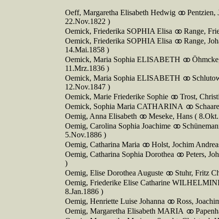
Oeff, Margaretha Elisabeth Hedwig
Pentzien,
22.Nov.1822 )
Oemick, Friederika SOPHIA Elisa
Range, Frie
Oemick, Friederika SOPHIA Elisa
Range, Joha
14.Mai.1858 )
Oemick, Maria Sophia ELISABETH
Öhmcke,
11.Mrz.1836 )
Oemick, Maria Sophia ELISABETH
Schluto
12.Nov.1847 )
Oemick, Marie Friederike Sophie
Trost, Chris
Oemick, Sophia Maria CATHARINA
Schaare
Oemig, Anna Elisabeth
Meseke, Hans ( 8.Okt.
Oemig, Carolina Sophia Joachime
Schüneman
5.Nov.1886 )
Oemig, Catharina Maria
Holst, Jochim Andreas
Oemig, Catharina Sophia Dorothea
Peters, Jo
)
Oemig, Elise Dorothea Auguste
Stuhr, Fritz C
Oemig, Friederike Elise Catharine WILHELMI
8.Jan.1886 )
Oemig, Henriette Luise Johanna
Ross, Joachim
Oemig, Margaretha Elisabeth MARIA
Papenha