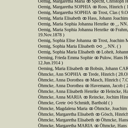
Oemig, Margaretha Maria
Specht, Christoph H
Oemig, Margaretha SOPHIA
Ross, Hinrich ( 
Oemig, Margaretha SOPHIA
Trost, Clas ( 9.
Oemig, Maria Elisabeth
Hass, Johann Joachim 
Oemig, Maria Sophia Johanna Henrike
_, NN. 
Oemig, Maria Sophia Johanna Henrike
Frahm,
19.Nov.1878 )
Oemig, Sophia Elise Johanna
Trost, Joachim
Oemig, Sophia Maria Elisabeth
_, NN. ( )
Oemig, Sophia Maria Elisabeth
Loheit, Johann
Oeming, Frieda Emma Sophie
Pulow, Hans He
12.Jun.1914 )
Oeming, Maria Elisabeth
Bobsin, Johann CAR
Öhmcke, Ann SOPHIA
Trede, Hinrich ( 28.O
Öhmcke, Anna Dorothea
Masch, Hinrich ( 7.
Öhmcke, Anna Dorothea
Havemann, Jacob ( 2
Öhmcke, Anna Elisabeth Henrike
Heincke, Ha
Öhmcke, Anna MARIA
Reincke, Jochim Hinr
Öhmcke, Grete
Schmidt, Barthold ( )
Öhmcke, Magdalena Maria
Öhmcke, Joachim H
Öhmcke, Margaretha Elisabeth
Gösch, Hinrich 
Öhmcke, Margaretha Elisabeth
Öhmcke, Hans 
Öhmcke, Margaretha MARIA
Öhmcke, Hans J