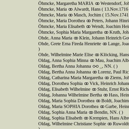
Öhmcke, Margaretha MARIA
Westendorf, Jo
Öhmcke, Maria
Alwardt, Hans ( 13.Nov.1716 
Öhmcke, Maria
Masch, Jochim ( 15.Nov.1741
Öhmcke, Maria Dorothea
Peters, Johann Hinri
Öhmcke, Maria Elisabeth
Wendt, Joachim Hein
Öhmcke, Sophia Maria Margaretha
Kruth, Joh
Ohde, Anna Maria
Klein, Johann Heinrich Got
Ohde, Grete Erna Fireda Henriette
Lange, Joa
)
Ohde, Wilhelmine Marie Elise
Klöcking, Hans
Oldag, Anna Sophia Minna
Mau, Joachim Albe
Oldag, Bertha Anna Johanna
_, NN. ( )
Oldag, Bertha Anna Johanna
Lorenz, Paul Ri
Oldag, Catharina Maria Margaretha
Ziems, Jo
Oldag, Dorothea Sophia
Vick, Heinrich Johan
Oldag, Elisabeth Wilhelmine
Stuhr, Ernst Rich
Oldag, Johanna Wilhelmine Bertha
Hass, Hein
Oldag, Maria Sophia Dorothea
Boldt, Joachim
Oldag, Maria SOPHIA Dorothea
Garbe, Heinr
Oldag, Sophia Anna Maria
Bendin, NN. ( )
Oldag, Sophia Elisabeth
Krempien, Hans Albre
Oldag, Wilhelmine Christiane Sophie
Ruwoldt,
)