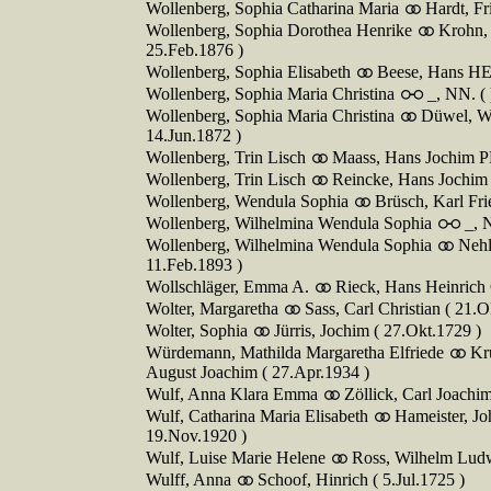
Wollenberg, Sophia Catharina Maria
Hardt, Fr
Wollenberg, Sophia Dorothea Henrike
Krohn,
25.Feb.1876 )
Wollenberg, Sophia Elisabeth
Beese, Hans HE
Wollenberg, Sophia Maria Christina
_, NN. ( 
Wollenberg, Sophia Maria Christina
Düwel, Wi
14.Jun.1872 )
Wollenberg, Trin Lisch
Maass, Hans Jochim P
Wollenberg, Trin Lisch
Reincke, Hans Jochim P
Wollenberg, Wendula Sophia
Brüsch, Karl Fri
Wollenberg, Wilhelmina Wendula Sophia
_, 
Wollenberg, Wilhelmina Wendula Sophia
Nehl
11.Feb.1893 )
Wollschläger, Emma A.
Rieck, Hans Heinrich C
Wolter, Margaretha
Sass, Carl Christian ( 21.O
Wolter, Sophia
Jürris, Jochim ( 27.Okt.1729 )
Würdemann, Mathilda Margaretha Elfriede
Kr
August Joachim ( 27.Apr.1934 )
Wulf, Anna Klara Emma
Zöllick, Carl Joachim
Wulf, Catharina Maria Elisabeth
Hameister, Jo
19.Nov.1920 )
Wulf, Luise Marie Helene
Ross, Wilhelm Ludw
Wulff, Anna
Schoof, Hinrich ( 5.Jul.1725 )