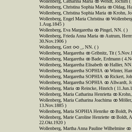
Wollenberg, Catharina Maria
Wendt, Jochim (
Wollenberg, Christina Sophia Maria
Oldag, Ha
Wollenberg, Christina Sophia Maria
Krohn, Jo
Wollenberg, Engel Maria Christina
Wollenber
1.Aug.1845 )
Wollenberg, Eva Margaretha
Pingel, NN. ( )
Wollenberg, Frieda Anna Maria
Autrum, Herma
30.Nov.1906 )
Wollenberg, Gret
_, NN. ( )
Wollenberg, Margaretha
Gribnitz, Tit ( 5.Nov.
Wollenberg, Margaretha
Bade, Erdmann ( 4.N
Wollenberg, Margaretha Elisabeth
Hallier, NN.
Wollenberg, Margaretha SOPHIA
Winter, Han
Wollenberg, Margaretha SOPHIA
Rickert, Jo
Wollenberg, Margaretha SOPHIA
Allwardt, J
Wollenberg, Maria
Reincke, Hinrich ( 11.Jun.
Wollenberg, Maria Catharina Henrietta
Krohn,
Wollenberg, Maria Catharina Joachima
Möller
13.Nov.1885 )
Wollenberg, Maria SOPHIA Henrike
Boldt, P
Wollenberg, Marie Caroline Henriette
Boldt, A
22.Okt.1920 )
Wollenberg, Martha Anna Pauline Wilhelmine