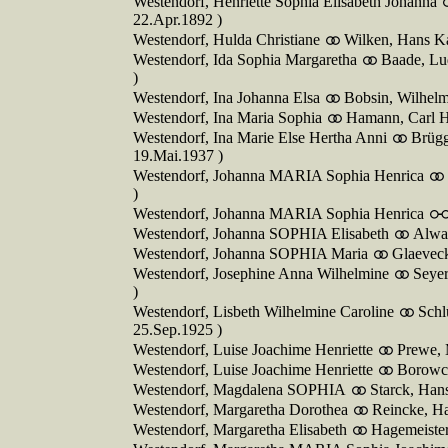
Westendorf, Henriette Sophia Elisabeth Johanna
22.Apr.1892 )
Westendorf, Hulda Christiane
Wilken, Hans Ka
Westendorf, Ida Sophia Margaretha
Baade, Lu
)
Westendorf, Ina Johanna Elsa
Bobsin, Wilhelm
Westendorf, Ina Maria Sophia
Hamann, Carl H
Westendorf, Ina Marie Else Hertha Anni
Brügg
19.Mai.1937 )
Westendorf, Johanna MARIA Sophia Henrica
)
Westendorf, Johanna MARIA Sophia Henrica
Westendorf, Johanna SOPHIA Elisabeth
Alwar
Westendorf, Johanna SOPHIA Maria
Glaeveck
Westendorf, Josephine Anna Wilhelmine
Seyer
)
Westendorf, Lisbeth Wilhelmine Caroline
Schl
25.Sep.1925 )
Westendorf, Luise Joachime Henriette
Prewe, 
Westendorf, Luise Joachime Henriette
Borowcz
Westendorf, Magdalena SOPHIA
Starck, Han
Westendorf, Margaretha Dorothea
Reincke, Ha
Westendorf, Margaretha Elisabeth
Hagemeister