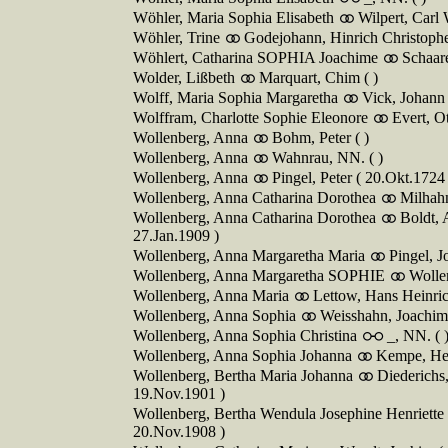
Wöhler, Maria Sophia Elisabeth
Wilpert, Carl 
Wöhler, Trine
Godejohann, Hinrich Christopher
Wöhlert, Catharina SOPHIA Joachime
Schaar
Wolder, Lißbeth
Marquart, Chim ( )
Wolff, Maria Sophia Margaretha
Vick, Johann 
Wolffram, Charlotte Sophie Eleonore
Evert, O
Wollenberg, Anna
Bohm, Peter ( )
Wollenberg, Anna
Wahnrau, NN. ( )
Wollenberg, Anna
Pingel, Peter ( 20.Okt.1724 
Wollenberg, Anna Catharina Dorothea
Milhahn
Wollenberg, Anna Catharina Dorothea
Boldt, 
27.Jan.1909 )
Wollenberg, Anna Margaretha Maria
Pingel, 
Wollenberg, Anna Margaretha SOPHIE
Wolle
Wollenberg, Anna Maria
Lettow, Hans Heinric
Wollenberg, Anna Sophia
Weisshahn, Joachim 
Wollenberg, Anna Sophia Christina
_, NN. ( 
Wollenberg, Anna Sophia Johanna
Kempe, Her
Wollenberg, Bertha Maria Johanna
Diederichs,
19.Nov.1901 )
Wollenberg, Bertha Wendula Josephine Henriette
20.Nov.1908 )