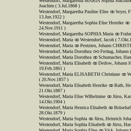
Westendorf, Margaretha MARIA Sophia Joachi
Joachim ( 3.Jul.1868 )
Westendorf, Margaretha Pauline Elise
Seyer, F
13.Jun.1922 )
Westendorf, Margaretha Sophia Elise Henrike
24.Nov.1911 )
Westendorf, Margaretha SOPHIA Maria
Frahm
Westendorf, Maria
Westendorf, Jacob ( 7.Okt.
Westendorf, Maria
Pentzien, Johann CHRISTI
Westendorf, Maria Dorothea
Freitag, Johann (
Westendorf, Maria Dorothea
Schumacher, Hans
Westendorf, Maria Elisabeth
Dedow, Johann 
19.Feb.1861 )
Westendorf, Maria ELISABETH Christiane
W
( 20.Nov.1857 )
Westendorf, Maria Elisabeth Henrike
Rath, He
21.Okt.1887 )
Westendorf, Maria Elise Wilhelmine
Jürss, Kar
14.Okt.1904 )
Westendorf, Maria Henrica Elisabeth
Brüsehaf
28.Okt.1879 )
Westendorf, Maria Sophia
Jürss, Heinrich Joh
Westendorf, Maria Sophia Elisabeth
Jürss, Ha
Westendorf, Maria Sophia Elise
Vick, Johann C