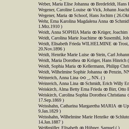
Weber, Maria Elise Johanna
Bredefeldt, Hans
Wegener, Caroline Louise
Vick, Johann Joachi
Wegener, Maria
Schoof, Hans Jochim ( 26.Okt
Wehr, Erna Karolina Magdalena Anna
Schmidt
1.Mrz.1910 )
Weidt, Anna SOPHIA Maria
Krüger, Joachim 
Weidt, Carolina Marie Joachime
Susemihl, Joh
Weidt, Elisabeth Frieda WILHELMINE
Trost
20.Nov.1896 )
Weidt, Henrike Marie Luise
Stein, Carl Johann
Weidt, Maria Dorothea
Kröger, Hans Hinrich (
Weidt, Sophia Maria
Kellermann, Philipp Chris
Weidt, Wilhelmine Sophie Johanna
Penzin, NN
Weinreich, Anna Lina
_, NN. ( )
Weinreich, Anna Lina
Schmidt, Erich Willy Em
Weiskirch, Alma Betty Erna Frieda
Birr, Otto
Weiskirch, Carolina Sophia Dorothea Christiana
17.Sep.1869 )
Weisshahn, Catharina Margaretha MARIA
Up
9.Jan.1829 )
Weisshahn, Wilhelmine Marie Henrike
Schlut
14.Jan.1887 )
Weißmüller, Elisabeth
Hübner, Samuel ( )