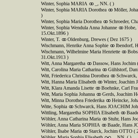
Winter, Sophia MARIA
_, NN. ( )
Winter, Sophia MARIA Dorothea
Möller, Joha
)
Winter, Sophia Maria Dorothea
Schroeder, Cha
Winter, Sophia Wendula Anna Johanne
Hobe, 
15.Okt.1896 )
Winter, T.
Oldenburg, Drewes ( Dez 1675 )
Wischmann, Henrike Anna Sophie
Ibendorf, H
Wischmann, Wilhelmine Maria Henriette
Bobsi
31.Okt.1913 )
Witt, Anna Margaretha
Dassow, Hans Jochim (
Witt, Carolina Maria Catharina
Gühlstorf, Dani
Witt, Friederica Christina Dorothea
Schwarck, 
Witt, Hanna Maria Elisabeth
Winter, Joachim J
Witt, Klara Amanda Lisette
Boehnke, Carl Fra
Witt, Maria Sophia Johanna
Gerds, Joachim He
Witt, Minna Dorothea Friederika
Heincke, Joh
Witte, Sophia
Schwarck, Hans JOACHIM Joha
Wittling, Margaretha SOPHIA Elisabeth
Baade
Wöhler, Anna Catharina Maria
Stuhr, Hans Jo
Wöhler, Anna Maria SOPHIA
Baade, Hans J
Wöhler, Ilsabe Maria
Starck, Jochim OTTO ( 
Wöhler, Maria Sophia Elisabeth
_, NN. ( )