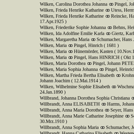
Wilken, Carolina Dorothea Johanna
Pingel, J
Wilken, Frieda Henrike Katharine
Utess, Herm
Wilken, Frieda Henrike Katharine
Reincke, H
17.Apr.1925 )
Wilken, Friederike Sophie Johanna
Behns, Hei
Wilken, Ida Adolfine Emilie Karla
Giertz, Kar
Wilken, Margaretha Maria
Schumacher, Hans 
Wilken, Maria
Pingel, Hinrich ( 1681 )
Wilken, Maria
Hünemörder, Kasten ( 10.Nov.
Wilken, Maria
Pingel, Hans HINRICH ( Okt 1
Wilken, Maria Dorothea
Pingel, Johann PETE
Wilken, Maria Sophia Johanna
Pingel, Heinrich
Wilken, Martha Frieda Bertha Elisabeth
Krohn,
Johann Joachim ( 12.Mai.1914 )
Wilken, Wilhelmine Sophie Elisabeth
Wischma
24.Jan.1890 )
Willbrand, Johanna Dorothea Sophia Christiana
Willbrandt, Anna ELISABETH
Harms, Johann
Willbrandt, Anna Maria Dorothea
Seyer, Hans
Willbrandt, Anna Marie Catharine Josephine
S
30.Mrz.1910 )
Willbrandt, Anna Sophia Maria
Schumacher, J
Willbrandt, Hanna Catharina Elisabeth
Westend