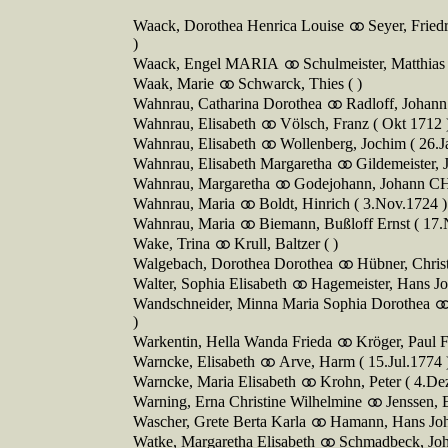
Waack, Dorothea Henrica Louise
Seyer, Fried
)
Waack, Engel MARIA
Schulmeister, Matthia
Waak, Marie
Schwarck, Thies ( )
Wahnrau, Catharina Dorothea
Radloff, Johann
Wahnrau, Elisabeth
Völsch, Franz ( Okt 1712 
Wahnrau, Elisabeth
Wollenberg, Jochim ( 26.J
Wahnrau, Elisabeth Margaretha
Gildemeister, 
Wahnrau, Margaretha
Godejohann, Johann C
Wahnrau, Maria
Boldt, Hinrich ( 3.Nov.1724 )
Wahnrau, Maria
Biemann, Bußloff Ernst ( 17.
Wake, Trina
Krull, Baltzer ( )
Walgebach, Dorothea Dorothea
Hübner, Christ
Walter, Sophia Elisabeth
Hagemeister, Hans Jo
Wandschneider, Minna Maria Sophia Dorothea
)
Warkentin, Hella Wanda Frieda
Kröger, Paul F
Warncke, Elisabeth
Arve, Harm ( 15.Jul.1774 
Warncke, Maria Elisabeth
Krohn, Peter ( 4.De
Warning, Erna Christine Wilhelmine
Jenssen, 
Wascher, Grete Berta Karla
Hamann, Hans Joha
Watke, Margaretha Elisabeth
Schmadbeck, Joh