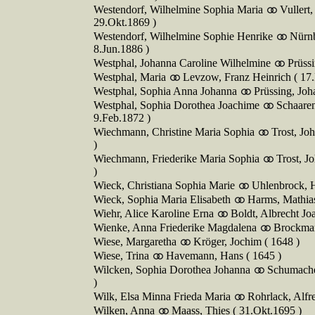
Westendorf, Wilhelmine Sophia Maria
Vullert
29.Okt.1869 )
Westendorf, Wilhelmine Sophie Henrike
Nürnb
8.Jun.1886 )
Westphal, Johanna Caroline Wilhelmine
Prüss
Westphal, Maria
Levzow, Franz Heinrich ( 17
Westphal, Sophia Anna Johanna
Prüssing, Joh
Westphal, Sophia Dorothea Joachime
Schaare
9.Feb.1872 )
Wiechmann, Christine Maria Sophia
Trost, Jo
)
Wiechmann, Friederike Maria Sophia
Trost, J
)
Wieck, Christiana Sophia Marie
Uhlenbrock, H
Wieck, Sophia Maria Elisabeth
Harms, Mathia
Wiehr, Alice Karoline Erna
Boldt, Albrecht Jo
Wienke, Anna Friederike Magdalena
Brockman
Wiese, Margaretha
Kröger, Jochim ( 1648 )
Wiese, Trina
Havemann, Hans ( 1645 )
Wilcken, Sophia Dorothea Johanna
Schumache
)
Wilk, Elsa Minna Frieda Maria
Rohrlack, Alfr
Wilken, Anna
Maass, Thies ( 31.Okt.1695 )