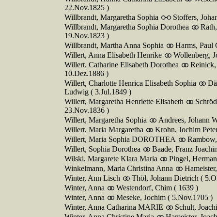
22.Nov.1825 )
Willbrandt, Margaretha Sophia
Stoffers, Joha
Willbrandt, Margaretha Sophia Dorothea
Rath,
19.Nov.1823 )
Willbrandt, Martha Anna Sophia
Harms, Paul 
Willert, Anna Elisabeth Henrike
Wollenberg, J
Willert, Catharine Elisabeth Dorothea
Reinick,
10.Dez.1886 )
Willert, Charlotte Henrica Elisabeth Sophia
Dä
Ludwig ( 3.Jul.1849 )
Willert, Margaretha Henriette Elisabeth
Schrö
23.Nov.1836 )
Willert, Margaretha Sophia
Andrees, Johann Wi
Willert, Maria Margaretha
Krohn, Jochim Peter
Willert, Maria Sophia DOROTHEA
Rambow, 
Willert, Sophia Dorothea
Baade, Franz Joachim
Wilski, Margarete Klara Maria
Pingel, Hermann
Winkelmann, Maria Christina Anna
Hameister,
Winter, Ann Lisch
Thöl, Johann Dietrich ( 5.O
Winter, Anna
Westendorf, Chim ( 1639 )
Winter, Anna
Meseke, Jochim ( 5.Nov.1705 )
Winter, Anna Catharina MARIE
Schult, Joach
Winter, Anna Christine Maria
Hameister, Joach