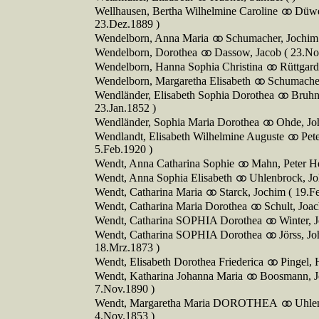
Wellhausen, Bertha Wilhelmine Caroline
Düwe
23.Dez.1889 )
Wendelborn, Anna Maria
Schumacher, Jochim 
Wendelborn, Dorothea
Dassow, Jacob ( 23.No
Wendelborn, Hanna Sophia Christina
Rüttgardt
Wendelborn, Margaretha Elisabeth
Schumacher
Wendländer, Elisabeth Sophia Dorothea
Bruhn
23.Jan.1852 )
Wendländer, Sophia Maria Dorothea
Ohde, Jo
Wendlandt, Elisabeth Wilhelmine Auguste
Pet
5.Feb.1920 )
Wendt, Anna Catharina Sophie
Mahn, Peter He
Wendt, Anna Sophia Elisabeth
Uhlenbrock, Jo
Wendt, Catharina Maria
Starck, Jochim ( 19.F
Wendt, Catharina Maria Dorothea
Schult, Joa
Wendt, Catharina SOPHIA Dorothea
Winter,
Wendt, Catharina SOPHIA Dorothea
Jörss, J
18.Mrz.1873 )
Wendt, Elisabeth Dorothea Friederica
Pingel, 
Wendt, Katharina Johanna Maria
Boosmann, J
7.Nov.1890 )
Wendt, Margaretha Maria DOROTHEA
Uhle
4.Nov.1853 )