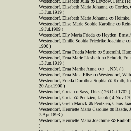
Westendorf, Elisabeth Julia
Levzow, Franz Hein
Westendorf, Elisabeth Maria Johanna
Cordes, 
13.Jun.1919 )
Westendorf, Elisabeth Maria Johanna
Heimke, 
Westendorf, Elise Marie Sophie Karoline
Rein
19.Jul.1909 )
Westendorf, Elly Maria Frieda
Heyden, Ernst 
Westendorf, Emilie Sophia Friedrike Joachime
1906 )
Westendorf, Erna Frieda Marie
Susemihl, Hans
Westendorf, Erna Marie Liesbeth
Schuldt, Fra
13.Jun.1919 )
Westendorf, Erna Martha Anna
_, NN. ( )
Westendorf, Erna Meta Elise
Westendorf, Wil
Westendorf, Frieda Dorothea Sophia
Kruth, Jo
20.Apr.1900 )
Westendorf, Greta
Sass, Thies ( 26.Okt.1702 )
Westendorf, Greta
Pentzien, Jacob ( 4.Nov.170
Westendorf, Greth Marick
Pentzien, Claus Joa
Westendorf, Henriette Maria Caroline
Baade, J
7.Apr.1893 )
Westendorf, Henriette Maria Joachime
Radloff
)