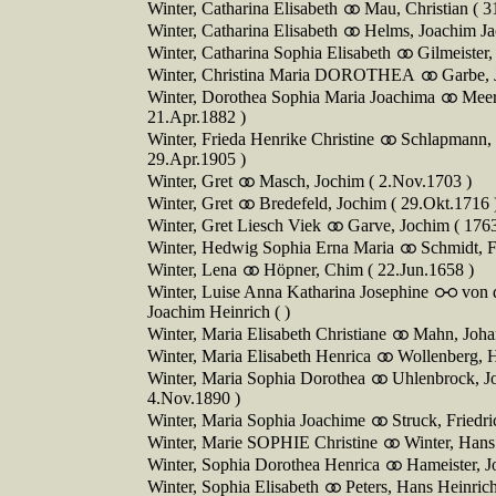
Winter, Catharina Elisabeth
Mau, Christian ( 3
Winter, Catharina Elisabeth
Helms, Joachim Ja
Winter, Catharina Sophia Elisabeth
Gilmeister
Winter, Christina Maria DOROTHEA
Garbe, 
Winter, Dorothea Sophia Maria Joachima
Meer
21.Apr.1882 )
Winter, Frieda Henrike Christine
Schlapmann, 
29.Apr.1905 )
Winter, Gret
Masch, Jochim ( 2.Nov.1703 )
Winter, Gret
Bredefeld, Jochim ( 29.Okt.1716 
Winter, Gret Liesch Viek
Garve, Jochim ( 1763
Winter, Hedwig Sophia Erna Maria
Schmidt, F
Winter, Lena
Höpner, Chim ( 22.Jun.1658 )
Winter, Luise Anna Katharina Josephine
von 
Joachim Heinrich ( )
Winter, Maria Elisabeth Christiane
Mahn, Joha
Winter, Maria Elisabeth Henrica
Wollenberg, H
Winter, Maria Sophia Dorothea
Uhlenbrock, 
4.Nov.1890 )
Winter, Maria Sophia Joachime
Struck, Friedr
Winter, Marie SOPHIE Christine
Winter, Hans
Winter, Sophia Dorothea Henrica
Hameister, J
Winter, Sophia Elisabeth
Peters, Hans Heinric