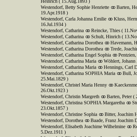
Heinrich ( 15.Aug.1893 )
Westendorf, Betty Sophie Henriette
Barten, He
19.Apr.1918 )
Westendorf, Carla Johanna Emilie
Kluss, Herm
16.Jul.1934 )
Westendorf, Catharina
Reincke, Thies ( 11.No
Westendorf, Catharina
Schult, Hinrich ( 13.No
Westendorf, Catharina Dorothea
Havemann, Hi
Westendorf, Catharina Dorothea
Trede, Joachi
Westendorf, Catharina Engel Sophia
Pentzien,
Westendorf, Catharina Maria
Wöhlert, Johann 
Westendorf, Catharina Maria
Hennings, Carl D
Westendorf, Catharina SOPHIA Maria
Bull, J
25.Mai.1829 )
Westendorf, Christel Maria Henny
Kaeckenmeis
26.Okt.1923 )
Westendorf, Christin Margreth
Barten, Peter (
Westendorf, Christina SOPHIA Margaretha
St
23.Okt.1857 )
Westendorf, Christine Sophia
Bitter, Joachim 
Westendorf, Dorothea
Baade, Franz Joachim Di
Westendorf, Elisabeth Joachime Wilhelmine
Re
5.Dez.1911 )