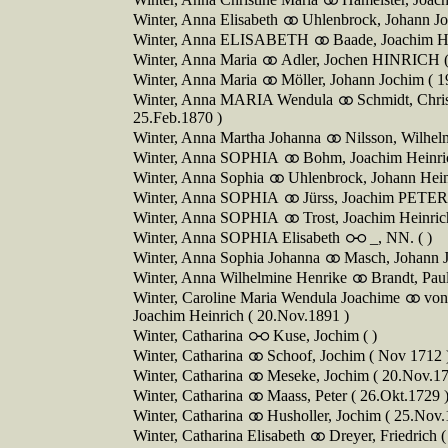
Winter, Anna Elisabeth
Uhlenbrock, Johann J
Winter, Anna ELISABETH
Baade, Joachim H
Winter, Anna Maria
Adler, Jochen HINRICH (
Winter, Anna Maria
Möller, Johann Jochim ( 1
Winter, Anna MARIA Wendula
Schmidt, Chr
25.Feb.1870 )
Winter, Anna Martha Johanna
Nilsson, Wilhel
Winter, Anna SOPHIA
Bohm, Joachim Heinric
Winter, Anna Sophia
Uhlenbrock, Johann Heinr
Winter, Anna SOPHIA
Jürss, Joachim PETER 
Winter, Anna SOPHIA
Trost, Joachim Heinric
Winter, Anna SOPHIA Elisabeth
_, NN. ( )
Winter, Anna Sophia Johanna
Masch, Johann J
Winter, Anna Wilhelmine Henrike
Brandt, Paul
Winter, Caroline Maria Wendula Joachime
von
Joachim Heinrich ( 20.Nov.1891 )
Winter, Catharina
Kuse, Jochim ( )
Winter, Catharina
Schoof, Jochim ( Nov 1712 
Winter, Catharina
Meseke, Jochim ( 20.Nov.17
Winter, Catharina
Maass, Peter ( 26.Okt.1729 
Winter, Catharina
Husholler, Jochim ( 25.Nov.
Winter, Catharina Elisabeth
Dreyer, Friedrich (