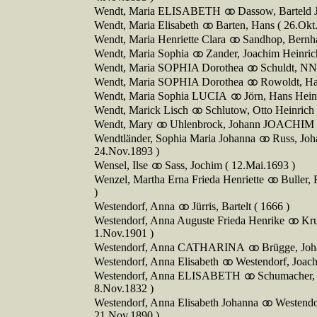
Wendt, Maria ELISABETH
Dassow, Barteld
Wendt, Maria Elisabeth
Barten, Hans ( 26.Okt
Wendt, Maria Henriette Clara
Sandhop, Bernha
Wendt, Maria Sophia
Zander, Joachim Heinric
Wendt, Maria SOPHIA Dorothea
Schuldt, NN.
Wendt, Maria SOPHIA Dorothea
Rowoldt, Ha
Wendt, Maria Sophia LUCIA
Jörn, Hans Hein
Wendt, Marick Lisch
Schlutow, Otto Heinrich
Wendt, Mary
Uhlenbrock, Johann JOACHIM H
Wendtländer, Sophia Maria Johanna
Russ, Joh
24.Nov.1893 )
Wensel, Ilse
Sass, Jochim ( 12.Mai.1693 )
Wenzel, Martha Erna Frieda Henriette
Buller,
)
Westendorf, Anna
Jürris, Bartelt ( 1666 )
Westendorf, Anna Auguste Frieda Henrike
Kru
1.Nov.1901 )
Westendorf, Anna CATHARINA
Brügge, Joh
Westendorf, Anna Elisabeth
Westendorf, Joach
Westendorf, Anna ELISABETH
Schumacher, 
8.Nov.1832 )
Westendorf, Anna Elisabeth Johanna
Westendo
21.Nov.1890 )