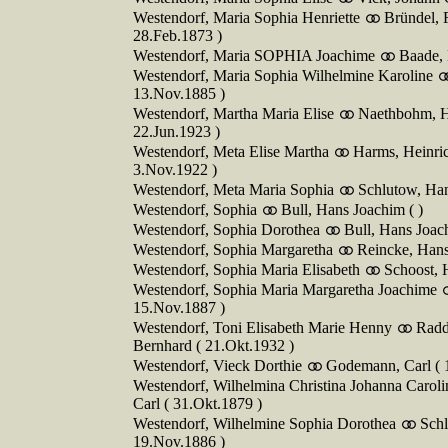
Westendorf, Maria Sophia Henriette
Bründel, 
28.Feb.1873 )
Westendorf, Maria SOPHIA Joachime
Baade, 
Westendorf, Maria Sophia Wilhelmine Karoline
13.Nov.1885 )
Westendorf, Martha Maria Elise
Naethbohm, He
22.Jun.1923 )
Westendorf, Meta Elise Martha
Harms, Heinric
3.Nov.1922 )
Westendorf, Meta Maria Sophia
Schlutow, Han
Westendorf, Sophia
Bull, Hans Joachim ( )
Westendorf, Sophia Dorothea
Bull, Hans Joac
Westendorf, Sophia Margaretha
Reincke, Han
Westendorf, Sophia Maria Elisabeth
Schoost,
Westendorf, Sophia Maria Margaretha Joachime
15.Nov.1887 )
Westendorf, Toni Elisabeth Marie Henny
Radd
Bernhard ( 21.Okt.1932 )
Westendorf, Vieck Dorthie
Godemann, Carl ( 
Westendorf, Wilhelmina Christina Johanna Carol
Carl ( 31.Okt.1879 )
Westendorf, Wilhelmine Sophia Dorothea
Schl
19.Nov.1886 )