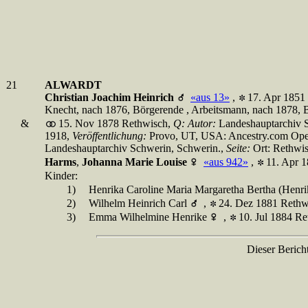
21
ALWARDT
Christian Joachim Heinrich
«aus 13»
,
17. Apr 1851
Knecht, nach 1876, Börgerende , Arbeitsmann, nach 1878, B
&
15. Nov 1878 Rethwisch,
Q:
Autor:
Landeshauptarchiv 
1918,
Veröffentlichung:
Provo, UT, USA: Ancestry.com Oper
Landeshauptarchiv Schwerin, Schwerin.,
Seite:
Ort: Rethwi
Harms
,
Johanna Marie Louise
«aus 942»
,
11. Apr 
Kinder:
1)
Henrika Caroline Maria Margaretha Bertha (Henri
2)
Wilhelm Heinrich Carl
,
24. Dez 1881 Rethw
3)
Emma Wilhelmine Henrike
,
10. Jul 1884 R
Dieser Berich