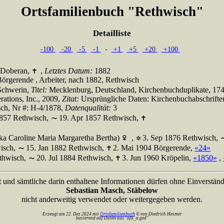
Ortsfamilienbuch "Rethwisch"
Detailliste
-100
-20
-5
-1
-
+1
+5
+20
+100
 Doberan,
,
Letztes Datum:
1882
örgerende , Arbeiter, nach 1882, Rethwisch
Schwerin,
Titel:
Mecklenburg, Deutschland, Kirchenbuchduplikate, 17
ations, Inc., 2009,
Zitat:
Ursprüngliche Daten: Kirchenbuchabschrifte
sch, Nr #: H-4/1878,
Datenqualität:
3
1857 Rethwisch,
19. Apr 1857 Rethwisch,
ka Caroline Maria Margaretha Bertha)
,
3. Sep 1876 Rethwisch,
isch,
15. Jan 1882 Rethwisch,
2. Mai 1904 Börgerende,
«24»
ethwisch,
20. Jul 1884 Rethwisch,
3. Jun 1960 Kröpelin,
«1850»
,
t und sämtliche darin enthaltene Informationen dürfen ohne Einverständ
Sebastian Masch, Stäbelow
nicht anderweitig verwendet oder weitergegeben werden.
Erzeugt am 22. Dez 2024 mit
Ortsfamilienbuch
© von Diedrich Hesmer
basierend auf Daten aus "ofb_u.ged"