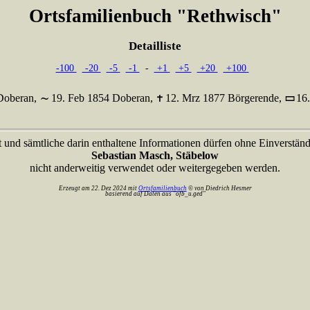
Ortsfamilienbuch "Rethwisch"
Detailliste
-100
-20
-5
-1
-
+1
+5
+20
+100
Doberan,
19. Feb 1854 Doberan,
12. Mrz 1877 Börgerende,
16
t und sämtliche darin enthaltene Informationen dürfen ohne Einverständ
Sebastian Masch, Stäbelow
nicht anderweitig verwendet oder weitergegeben werden.
Erzeugt am 22. Dez 2024 mit
Ortsfamilienbuch
© von Diedrich Hesmer
basierend auf Daten aus "ofb_u.ged"