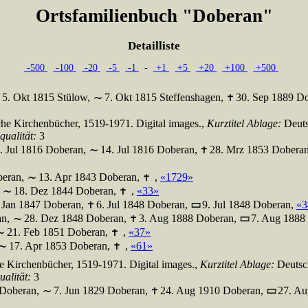
Ortsfamilienbuch "Doberan"
Detailliste
-500
-100
-20
-5
-1
-
+1
+5
+20
+100
+500
5. Okt 1815 Stülow,
7. Okt 1815 Steffenshagen,
30. Sep 1889 D
che Kirchenbücher, 1519-1971. Digital images.,
Kurztitel Ablage:
Deuts
qualität:
3
. Jul 1816 Doberan,
14. Jul 1816 Doberan,
28. Mrz 1853 Dobera
beran,
13. Apr 1843 Doberan,
,
«1729»
,
18. Dez 1844 Doberan,
,
«33»
 Jan 1847 Doberan,
6. Jul 1848 Doberan,
9. Jul 1848 Doberan,
«3
an,
28. Dez 1848 Doberan,
3. Aug 1888 Doberan,
7. Aug 1888
21. Feb 1851 Doberan,
,
«37»
17. Apr 1853 Doberan,
,
«61»
e Kirchenbücher, 1519-1971. Digital images.,
Kurztitel Ablage:
Deutsc
ualität:
3
 Doberan,
7. Jun 1829 Doberan,
24. Aug 1910 Doberan,
27. Au