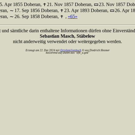
5. Apr 1855 Doberan,
21. Nov 1857 Doberan,
23. Nov 1857 Dob
eran,
17. Sep 1856 Doberan,
23. Apr 1893 Doberan,
26. Apr 1
eran,
26. Sep 1858 Doberan,
,
«65»
t und sämtliche darin enthaltene Informationen dürfen ohne Einverständ
Sebastian Masch, Stäbelow
nicht anderweitig verwendet oder weitergegeben werden.
Erzeugt am 22. Dez 2024 mit
Ortsfamilienbuch
© von Diedrich Hesmer
basierend auf Daten aus "ofb_u.ged"