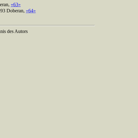
eran,
«63»
893 Doberan,
«64»
nis des Autors