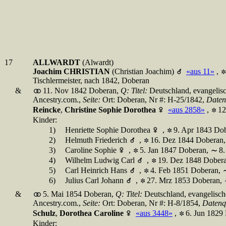
17
ALLWARDT
(Alwardt)
Joachim CHRISTIAN
(Christian Joachim)
«aus 11»
,
Tischlermeister, nach 1842, Doberan
&
11. Nov 1842 Doberan,
Q:
Titel:
Deutschland, evangelis
Ancestry.com.,
Seite:
Ort: Doberan, Nr #: H-25/1842,
Daten
Reincke
,
Christine Sophie Dorothea
«aus 2858»
,
12
Kinder:
1)
Henriette Sophie Dorothea
,
9. Apr 1843 Do
2)
Helmuth Friederich
,
16. Dez 1844 Doberan
3)
Caroline Sophie
,
5. Jan 1847 Doberan,
8.
4)
Wilhelm Ludwig Carl
,
19. Dez 1848 Dober
5)
Carl Heinrich Hans
,
4. Feb 1851 Doberan,
6)
Julius Carl Johann
,
27. Mrz 1853 Doberan,
&
5. Mai 1854 Doberan,
Q:
Titel:
Deutschland, evangelisch
Ancestry.com.,
Seite:
Ort: Doberan, Nr #: H-8/1854,
Datenq
Schulz
,
Dorothea Caroline
«aus 3448»
,
6. Jun 1829
Kinder: